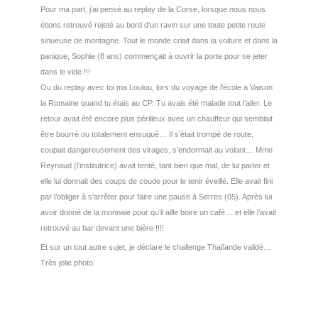
Pour ma part, j’ai pensé au replay de la Corse, lorsque nous nous
étions retrouvé rejeté au bord d’un ravin sur une toute petite route
sinueuse de montagne. Tout le monde criait dans la voiture et dans la
panique, Sophie (8 ans) commençait à ouvrir la porte pour se jeter
dans le vide !!!
Ou du replay avec toi ma Loulou, lors du voyage de l’école à Vaison
la Romaine quand tu étais au CP. Tu avais été malade tout l’aller. Le
retour avait été encore plus périlleux avec un chauffeur qui semblait
être bourré ou totalement ensuqué… Il s’était trompé de route,
coupait dangereusement des virages, s’endormait au volant… Mme
Reynaud (l’institutrice) avait tenté, tant bien que mal, de lui parler et
elle lui donnait des coups de coude pour le tenir éveillé. Elle avait fini
par l’obliger à s’arrêter pour faire une pause à Serres (05). Après lui
avoir donné de la monnaie pour qu’il aille boire un café… et elle l’avait
retrouvé au bar devant une bière !!!!
Et sur un tout autre sujet, je déclare le challenge Thaïlande validé…
Très jolie photo.