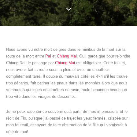
Nous avons vu notre mort de près dans le minibus de la mort sur la
route de la mort entre
Pai
et
Chiang Mai
. Oui, parce que pour rejoindre
Chiang Rai, le passage par
Chiang Mai
est obligatoire. Cette fois ci,
nous avons fait la route sous la pluie et avec un chauffeur
complètement tarré! Il double du mauvais côté les 4×4 s’il les trouve
trop génants, fait patiner les pneus dans les montées alors que nous
sommes à quelques centimètres du ravin, roule beaucoup beaucoup
trop vite dans les virages de descente…
Je ne peux raconter ce souvenir qu’à partir de mes impressions et le
récit de Flo, puisque j’ai passé ce trajet les yeux fermés, crispée sur
mon fauteuil, essayant de faire abstraction de la fille qui vomissait à
côté de moi!