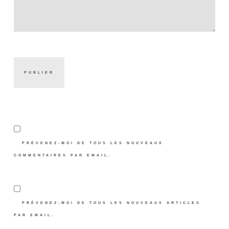
PRÉVENEZ-MOI DE TOUS LES NOUVEAUX
COMMENTAIRES PAR EMAIL.
PRÉVENEZ-MOI DE TOUS LES NOUVEAUX ARTICLES
PAR EMAIL.