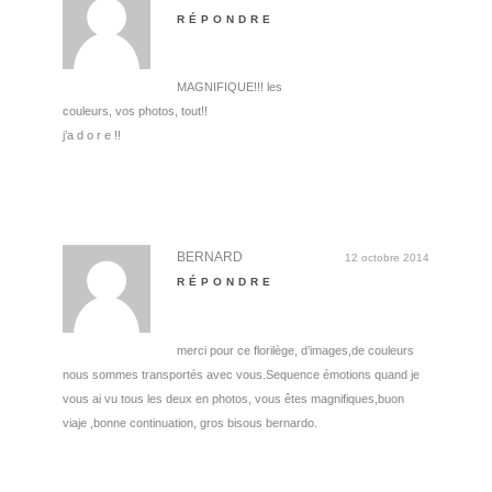
RÉPONDRE
MAGNIFIQUE!!! les
couleurs, vos photos, tout!!
j’a d o r e !!
BERNARD
12 octobre 2014
RÉPONDRE
merci pour ce florilège, d’images,de couleurs
nous sommes transportés avec vous.Sequence émotions quand je
vous ai vu tous les deux en photos, vous êtes magnifiques,buon
viaje ,bonne continuation, gros bisous bernardo.