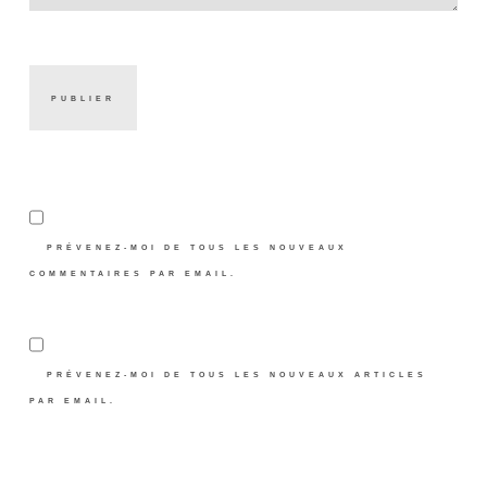
PRÉVENEZ-MOI DE TOUS LES NOUVEAUX
COMMENTAIRES PAR EMAIL.
PRÉVENEZ-MOI DE TOUS LES NOUVEAUX ARTICLES
PAR EMAIL.