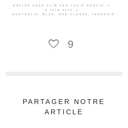
RÉDIGÉ SANS CLIM PAR
LUCIE GARCIA
9 JUIN 2015
AUSTRALIE
,
BLOG
,
NON CLASSÉ
,
TASMANIE
9
10
PARTAGER NOTRE
ARTICLE