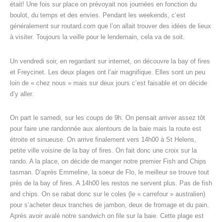
était! Une fois sur place on prévoyait nos journées en fonction du
boulot, du temps et des envies. Pendant les weekends, c’est
généralement sur routard.com que l’on allait trouver des idées de lieux
à visiter. Toujours la veille pour le lendemain, cela va de soit.
Un vendredi soir, en regardant sur internet, on découvre la bay of fires
et Freycinet. Les deux plages ont l’air magnifique. Elles sont un peu
loin de « chez nous » mais sur deux jours c’est faisable et on décide
d’y aller.
On part le samedi, sur les coups de 9h. On pensait arriver assez tôt
pour faire une randonnée aux alentours de la baie mais la route est
étroite et sinueuse. On arrive finalement vers 14h00 à St Helens,
petite ville voisine de la bay of fires. On fait donc une croix sur la
rando. A la place, on décide de manger notre premier Fish and Chips
tasman. D’après Emmeline, la soeur de Flo, le meilleur se trouve tout
près de la bay of fires. A 14h00 les restos ne servent plus. Pas de fish
and chips. On se rabat donc sur le coles (le « carrefour » australien)
pour s’acheter deux tranches de jambon, deux de fromage et du pain.
Après avoir avalé notre sandwich on file sur la baie. Cette plage est