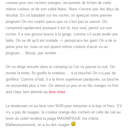
connue pour ses rochers oranges, recouverts de lichen de cette
même couleur, et de son sable blanc. Nous n’avons pas été déçu du
résultat. En se baladant sur les rocher, on aperçoit notre premier
pingouin! On est surpris parce que ce n’est pas la saison. On
comprend rapidement pourquoi il est là, tout seul, pensif sur son
rocher. Il a une grosse bosse à la gorge, comme s’il avait avalé une
balle. On se dit qu’il est malade –> perspicace les gars! On a de la
peine pour lui, mais on est quand même content d’avoir vu un
pingouin…. Mouai, pas terrible.
On se dirige ensuite dans le camping où l’on va passer la nuit. On
monte la tente, flo gonfle le matelas…. à la bouche! On n’a pas de
gonfleur. Comme d’hab, il a la lèvre supérieure paralysée, sa bouche
ne ressemble plus à rien. On attend un peu et on file manger ce fish
and chips tant attendu au
blue shed
.
Le lendemain on se lève vers 5h30 pour retourner à la bay of fires. S’il
n’y a pas de nuages, la couleur orange des rochers et celle de ciel au
lever du soleil rendent la plage MAGNIFIQUE ma chérie.
Malheureusement, on a eu des nuages